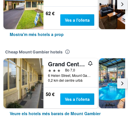
62 €
Ves a l'oferta
Mostra'm més hotels a prop
Cheap Mount Gambier hotels
Grand Central Motel
3 estrelles
Bo 7,0
6 Helen Street, Mount Gambier, SA, Austràlia
0,2 km del centre urbà
50 €
Ves a l'oferta
Veure els hotels més barats de Mount Gambier