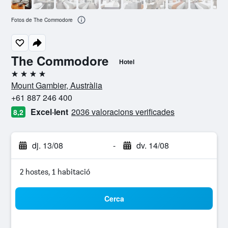
Fotos de The Commodore
The Commodore
Hotel
4 estrelles
Mount Gambier, Austràlia
+61 887 246 400
Excel·lent
2036 valoracions verificades
8,2
dj. 13/08
-
dv. 14/08
2 hostes, 1 habitació
Cerca