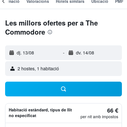
Informació
Valoracions
Hotels similars
Ubicació
PMF
Les millors ofertes per a The
Commodore
dj. 13/08
-
dv. 14/08
2 hostes, 1 habitació
66 €
Habitació estàndard, tipus de llit
no especificat
per nit amb impostos