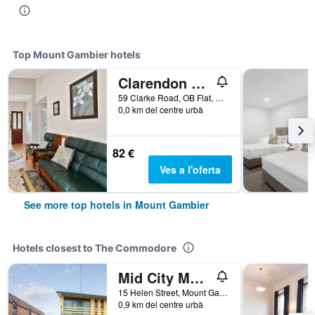
Top Mount Gambier hotels
Clarendon Chalets
59 Clarke Road, OB Flat, Mount Gambier, SA, Austràlia
0,0 km del centre urbà
82 €
Ves a l'oferta
See more top hotels in Mount Gambier
Hotels closest to The Commodore
Mid City Motel Mount Gambier
15 Helen Street, Mount Gambier, SA, Austràlia
0,9 km del centre urbà