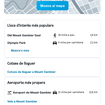
Mostra al mapa
Llocs d’interès més populars
19 mins a peu
1,6 km
Old Mount Gambier Gaol
4 mins per carretera
2,1 km
Olympic Park
Mostra'n més
Cotxes de lloguer
Cotxes de lloguer a Mount Gambier
Aeroports més propers
11 mins per carretera
11,6 km
Aeroport de Mount Gambier
Vols a Mount Gambier