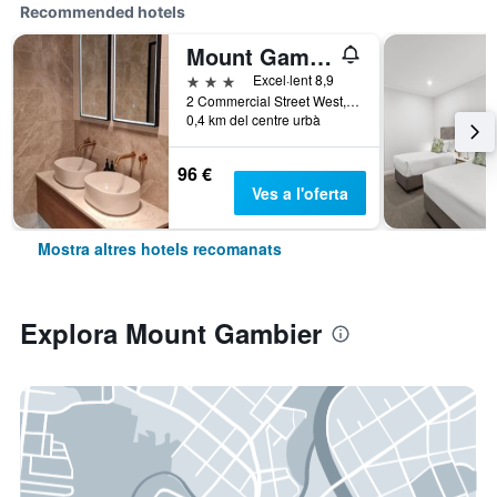
Recommended hotels
Mount Gambier Hotel
3 estrelles
Excel·lent 8,9
2 Commercial Street West, Mount Gambier, SA, Austràlia
0,4 km del centre urbà
96 €
Ves a l'oferta
Mostra altres hotels recomanats
Explora Mount Gambier