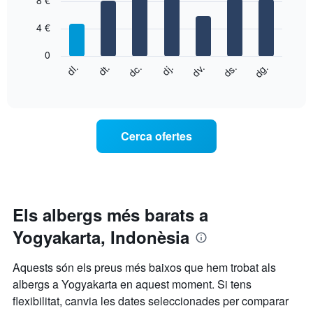
8 €
té
with
1
7
eix
4 €
bars.
X
que
0
El
mostra
dg.
dj.
dl.
dv.
dt.
ds.
dc.
següent
End
els
of
quadre
mesos.
interactive
mostra
chart
El
el
gràfic
preu
té
Cerca ofertes
mitjà
1
d'una
eix
habitació
Y
cada
que
dia
mostra
de
Els albergs més barats a
el
la
preu
Yogyakarta, Indonèsia
setmana
mitjà
El
d'una
gràfic
habitació
Aquests són els preus més baixos que hem trobat als
té
albergs a Yogyakarta en aquest moment. Si tens
1
flexibilitat, canvia les dates seleccionades per comparar
eix