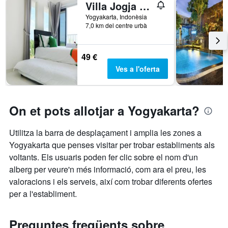
Villa Jogja Grand Bale with Private Pool by Simply Homy
Yogyakarta, Indonèsia
7,0 km del centre urbà
49 €
Ves a l'oferta
On et pots allotjar a Yogyakarta?
Utilitza la barra de desplaçament i amplia les zones a
Yogyakarta que penses visitar per trobar establiments als
voltants. Els usuaris poden fer clic sobre el nom d'un
alberg per veure'n més informació, com ara el preu, les
valoracions i els serveis, així com trobar diferents ofertes
per a l'establiment.
Preguntes freqüents sobre