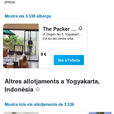
X
preus.
que
mostra
els
Mostra els 3.536 albergs
dies
de
The Packer Lodge Yogyakarta
la
setmana.
Jl. Dagen No.3, Yogyakarta, Indonèsia
0,8 km del centre urbà
El
gràfic
té
1
9 €
eix
Ves a l'oferta
Y
que
mostra
el
Altres allotjaments a Yogyakarta,
preu
mitjà
Indonèsia
d'una
habitació
Mostra tots els allotjaments de 3.536