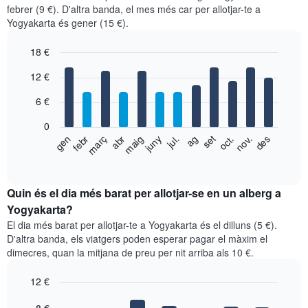
febrer (9 €). D'altra banda, el mes més car per allotjar-te a
Yogyakarta és gener (15 €).
18 €
Bar
Chart
12 €
graphic.
chart
with
6 €
12
bars.
0
El
febr
maig
ag
nov.
gen
abr
jul.
oct.
març
juny
set
des
següent
End
of
gràfic
interactive
mostra
chart
el
Quin és el dia més barat per allotjar-se en un alberg a
preu
Yogyakarta?
mitjà
El dia més barat per allotjar-te a Yogyakarta és el dilluns (5 €).
d'una
D'altra banda, els viatgers poden esperar pagar el màxim el
habitació
dimecres, quan la mitjana de preu per nit arriba als 10 €.
per
mesos
12 €
El
gràfic
Bar
Chart
graphic.
chart