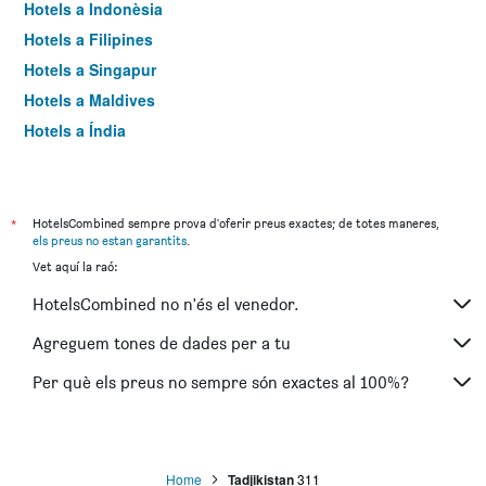
Hotels a Indonèsia
Hotels a Filipines
Hotels a Singapur
Hotels a Maldives
Hotels a Índia
Hotels a Taiwan
Hotels a Sri Lanka
Hotels a Laos
*
HotelsCombined sempre prova d'oferir preus exactes; de totes maneres,
els preus no estan garantits
.
Hotels a Uzbekistan
Vet aquí la raó:
Hotels a Cambodja
HotelsCombined no n'és el venedor.
Hotels a Geòrgia
Hotels a Nepal
Agreguem tones de dades per a tu
Hotels a Azerbaidjan
Per què els preus no sempre són exactes al 100%?
Hotels a Pakistan
Hotels a Bangladesh
Hotels a Kazakhstan
Home
Tadjikistan
311