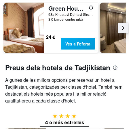
el
Green House Hostel
nombre
de
98a Khusravi Dehlavi Street, Dushanbe, Tadjikistan
3,0 km del centre urbà
dies
abans
de
l'estada
24 €
El
Ves a l'oferta
gràfic
té
1
eix
Preus dels hotels de Tadjikistan
Y
que
Algunes de les millors opcions per reservar un hotel a
mostra
el
Tadjikistan, categoritzades per classe d'hotel. També hem
preu
destacat els hotels més populars i la millor relació
mitjà
qualitat-preu a cada classe d'hotel.
d'una
habitació
4 estrelles
4 o més estrelles