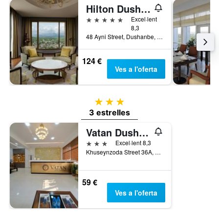
Hilton Dushanbe
5 estrelles
Excel·lent
8,3
48 Ayni Street, Dushanbe, Tadjikistan
124 €
Ves a l'oferta
3 estrelles
3 estrelles
Vatan Dushanbe Hotel
3 estrelles
Excel·lent 8,3
Khuseynzoda Street 36A, Dushanbe, Tadjikistan
59 €
Ves a l'oferta