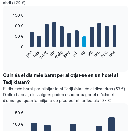
abril (122 €).
150 €
Bar
Chart
100 €
graphic.
chart
with
50 €
12
bars.
0
El
gen
febr
març
abr
maig
juny
jul.
ag
set
oct.
nov.
des
següent
End
of
gràfic
interactive
mostra
chart
el
Quin és el dia més barat per allotjar-se en un hotel al
preu
Tadjikistan?
mitjà
El dia més barat per allotjar-te al Tadjikistan és el divendres (53 €).
d'una
D'altra banda, els viatgers poden esperar pagar el màxim el
habitació
diumenge, quan la mitjana de preu per nit arriba als 134 €.
per
mesos
150 €
El
gràfic
Bar
Chart
graphic.
100 €
té
chart
with
1