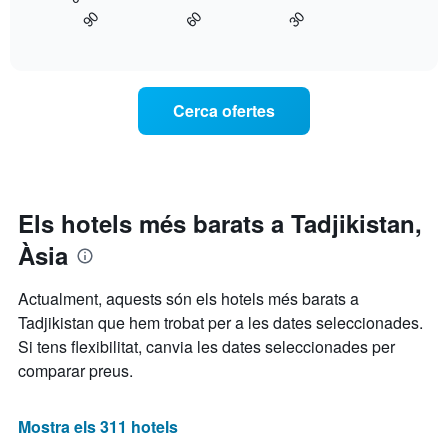
gràfic
mostra
90
60
30
mostra
End
els
of
com
interactive
dies
varia
chart
de
el
la
preu
Cerca ofertes
setmana.
d'una
El
habitació
gràfic
a
té
mesura
1
que
eix
s'acosta
Els hotels més barats a Tadjikistan,
Y
la
que
Àsia
data
mostra
de
el
l'estada
Actualment, aquests són els hotels més barats a
preu
El
mitjà
Tadjikistan que hem trobat per a les dates seleccionades.
gràfic
d'una
Si tens flexibilitat, canvia les dates seleccionades per
té
habitació
1
comparar preus.
eix
X
que
Mostra els 311 hotels
mostra