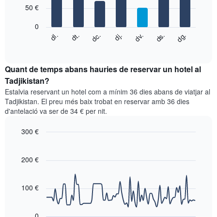
7
eix
50 €
bars.
X
que
0
El
mostra
dc.
dj.
dv.
ds.
dg.
dl.
dt.
següent
End
els
of
quadre
mesos.
interactive
mostra
chart
El
el
Quant de temps abans hauries de reservar un hotel al
gràfic
preu
Tadjikistan?
té
mitjà
1
Estalvia reservant un hotel com a mínim 36 dies abans de viatjar al
d'una
eix
Tadjikistan. El preu més baix trobat en reservar amb 36 dies
habitació
Y
d'antelació va ser de 34 € per nit.
cada
que
dia
mostra
300 €
de
el
la
Line
Chart
preu
graphic.
setmana
chart
mitjà
with
200 €
El
d'una
90
gràfic
habitació
data
té
points.
1
100 €
eix
El
X
següent
que
0