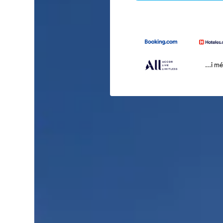
...i m