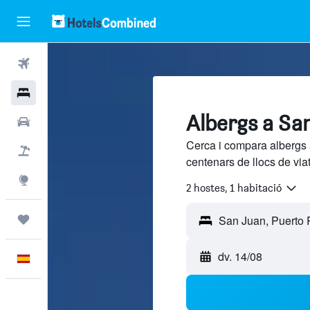
Vols
Hotels
Albergs a Sa
Cotxes
Cerca i compara albergs 
Vol+hotel
centenars de llocs de via
Explore
2 hostes, 1 habitació
Viatges
dv. 14/08
Català