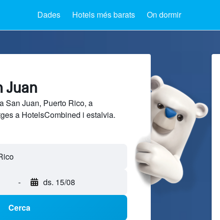
Dades
Hotels més barats
On dormir
n Juan
a San Juan, Puerto Rico, a
tges a HotelsCombined i estalvia.
-
ds. 15/08
Cerca