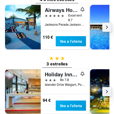
Airways Hotel
5 estrelles
Excel·lent
8,7
Jacksons Parade Jacksons Intl Airp Po Box 1942 Boroko Ncd, Port Moresby, Papua Nova Guinea
110 €
Ves a l'oferta
3 estrelles
3 estrelles
Holiday Inn Express Port Moresby By IHG
3 estrelles
Bo 7,8
Islander Drive Waigani, Port Moresby, Papua Nova Guinea
94 €
Ves a l'oferta