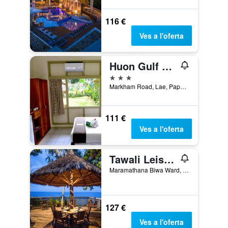
116 €
Ves a l'oferta
Huon Gulf Hotel
3 estrelles
Markham Road, Lae, Papua Nova Guinea
111 €
Ves a l'oferta
Tawali Leisure And Dive Resort
Maramathana Biwa Ward, Hewiia, Papua Nova Guinea
127 €
Ves a l'oferta