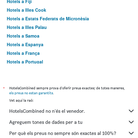
Hotels a Fiji
Hotels a Illes Cook
Hotels a Estats Federats de Micronèsia
Hotels a Illes Palau
Hotels a Samoa
Hotels a Espanya
Hotels a França
Hotels a Portugal
Hotels a Estats Units
Hotels a Regne Unit
Hotels a Itàlia
*
HotelsCombined sempre prova d'oferir preus exactes; de totes maneres,
els preus no estan garantits
.
Hotels a Japó
Vet aquí la raó:
Hotels a Andorra
HotelsCombined no n'és el venedor.
Hotels a Tailàndia
Hotels a Països Baixos
Agreguem tones de dades per a tu
Hotels a Bèlgica
Per què els preus no sempre són exactes al 100%?