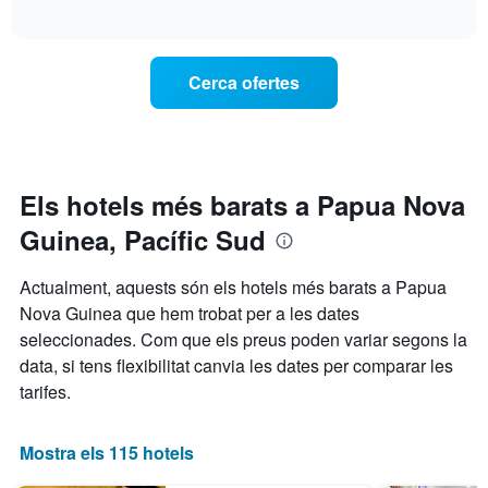
of
com
interactive
dies
varia
chart
de
el
la
preu
Cerca ofertes
setmana.
d'una
El
habitació
gràfic
a
té
mesura
1
que
eix
s'acosta
Els hotels més barats a Papua Nova
Y
la
que
Guinea, Pacífic Sud
data
mostra
de
el
l'estada
Actualment, aquests són els hotels més barats a Papua
preu
El
mitjà
Nova Guinea que hem trobat per a les dates
gràfic
d'una
seleccionades. Com que els preus poden variar segons la
té
habitació
1
data, si tens flexibilitat canvia les dates per comparar les
eix
tarifes.
X
que
mostra
Mostra els 115 hotels
el
nombre