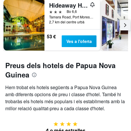
Hideaway Hotel
de
dies
3 estrelles
Bo 6,6
abans
Tamara Road, Port Moresby, Papua Nova Guinea
de
2,7 km del centre urbà
l'estada
El
53 €
gràfic
Ves a l'oferta
té
1
eix
Y
Preus dels hotels de Papua Nova
que
mostra
Guinea
el
preu
Hem trobat els hotels següents a Papua Nova Guinea
mitjà
d'una
amb diferents opcions de preu i classe d'hotel. També hi
habitació
trobaràs els hotels més populars i els establiments amb la
millor relació qualitat-preu a cada classe d'hotel.
4 estrelles
4 o més estrelles