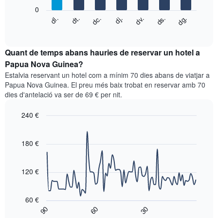
que
0
El
mostra
dc.
dj.
dv.
ds.
dg.
dl.
dt.
següent
End
els
of
quadre
mesos.
interactive
mostra
chart
El
el
Quant de temps abans hauries de reservar un hotel a
gràfic
preu
Papua Nova Guinea?
té
mitjà
1
Estalvia reservant un hotel com a mínim 70 dies abans de viatjar a
d'una
eix
Papua Nova Guinea. El preu més baix trobat en reservar amb 70
habitació
Y
dies d'antelació va ser de 69 € per nit.
cada
que
dia
mostra
240 €
de
el
la
Line
Chart
preu
graphic.
setmana
chart
mitjà
with
180 €
El
d'una
90
gràfic
habitació
data
té
points.
1
120 €
eix
El
X
següent
que
60 €
gràfic
mostra
90
60
30
mostra
End
els