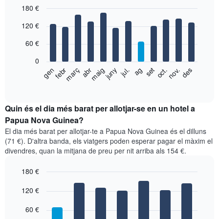
180 €
Bar
Chart
120 €
graphic.
chart
with
60 €
12
bars.
0
El
gen
febr
març
abr
maig
juny
jul.
ag
set
oct.
nov.
des
següent
End
of
gràfic
interactive
mostra
chart
el
Quin és el dia més barat per allotjar-se en un hotel a
preu
Papua Nova Guinea?
mitjà
El dia més barat per allotjar-te a Papua Nova Guinea és el dilluns
d'una
(71 €). D'altra banda, els viatgers poden esperar pagar el màxim el
habitació
divendres, quan la mitjana de preu per nit arriba als 154 €.
per
mesos
180 €
El
gràfic
Bar
Chart
graphic.
120 €
té
chart
with
1
7
eix
60 €
bars.
X