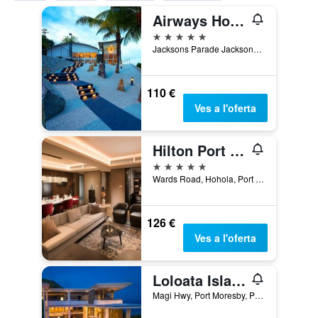
Airways Hotel
5 estrelles
Jacksons Parade Jacksons Intl Airp Po Box 1942 Boroko Ncd, Port Moresby, Papua Nova Guinea
110 €
Ves a l'oferta
Hilton Port Moresby Hotel & Residences
5 estrelles
Wards Road, Hohola, Port Moresby, Papua Nova Guinea
126 €
Ves a l'oferta
Loloata Island Resort
Magi Hwy, Port Moresby, Papua Nova Guinea