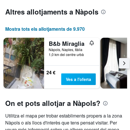
Altres allotjaments a Nàpols
Mostra tots els allotjaments de 9.970
B&b Miraglia
Nàpols, Naples, Itàlia
1,0 km del centre urbà
24 €
Ves a l'oferta
On et pots allotjar a Nàpols?
Utilitza el mapa per trobar establiments propers a la zona
Nàpols o als llocs d'interès que tens pensat visitar. Per
veure més informació sobre un alberg concret del mapa,