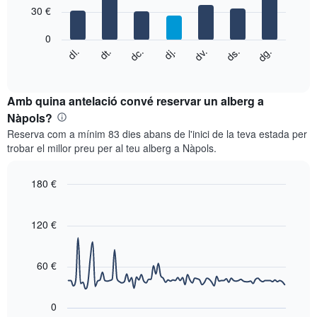
7
eix
30 €
bars.
X
que
0
El
mostra
dg.
dj.
dl.
dv.
dt.
ds.
dc.
següent
End
els
of
quadre
mesos.
interactive
mostra
chart
El
el
Amb quina antelació convé reservar un alberg a
gràfic
preu
Nàpols?
té
mitjà
1
Reserva com a mínim 83 dies abans de l'inici de la teva estada per
d'una
eix
trobar el millor preu per al teu alberg a Nàpols.
habitació
Y
cada
que
dia
180 €
mostra
de
el
Line
Chart
la
graphic.
chart
preu
setmana
with
120 €
mitjà
El
90
d'una
data
gràfic
habitació
points.
té
60 €
1
El
eix
següent
X
0
gràfic
que