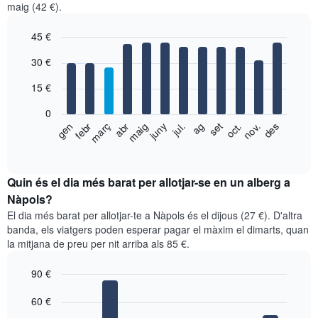
maig (42 €).
45 €
Bar
Chart
30 €
graphic.
chart
with
15 €
12
bars.
0
El
febr
maig
ag
nov.
gen
abr
jul.
oct.
març
juny
set
des
següent
End
of
gràfic
interactive
mostra
chart
el
Quin és el dia més barat per allotjar-se en un alberg a
preu
Nàpols?
mitjà
El dia més barat per allotjar-te a Nàpols és el dijous (27 €). D'altra
d'una
banda, els viatgers poden esperar pagar el màxim el dimarts, quan
habitació
la mitjana de preu per nit arriba als 85 €.
per
mesos
90 €
El
gràfic
Bar
Chart
graphic.
60 €
té
chart
with
1