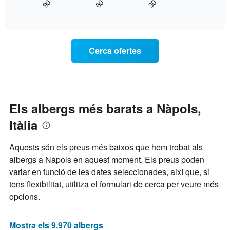
90
60
30
mostra
End
mostra
of
com
els
interactive
varia
chart
dies
el
de
preu
la
Cerca ofertes
d'una
setmana.
habitació
El
a
gràfic
mesura
té
que
1
s'acosta
Els albergs més barats a Nàpols,
eix
la
Y
Itàlia
data
que
de
mostra
l'estada
el
Aquests són els preus més baixos que hem trobat als
El
preu
albergs a Nàpols en aquest moment. Els preus poden
gràfic
mitjà
variar en funció de les dates seleccionades, així que, si
té
d'una
1
habitació
tens flexibilitat, utilitza el formulari de cerca per veure més
eix
opcions.
X
que
mostra
Mostra els 9.970 albergs
el