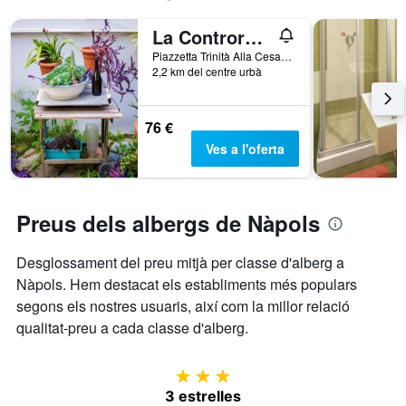
nombre
La Controra Hostel Naples
de
dies
Piazzetta Trinità Alla Cesarea 231, Nàpols, Naples, Itàlia
abans
2,2 km del centre urbà
de
l'estada
El
76 €
gràfic
Ves a l'oferta
té
1
eix
Y
Preus dels albergs de Nàpols
que
mostra
el
Desglossament del preu mitjà per classe d'alberg a
preu
Nàpols. Hem destacat els establiments més populars
mitjà
segons els nostres usuaris, així com la millor relació
d'una
qualitat-preu a cada classe d'alberg.
habitació
3 estrelles
3 estrelles