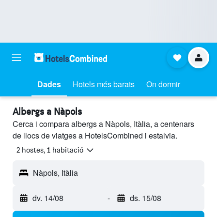
Dades
Hotels més barats
On dormir
Albergs a Nàpols
Cerca i compara albergs a Nàpols, Itàlia, a centenars
de llocs de viatges a HotelsCombined i estalvia.
2 hostes, 1 habitació
Nàpols, Itàlia
dv. 14/08
-
ds. 15/08