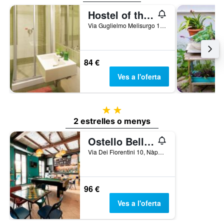
Hostel of the Sun
Via Guglielmo Melisurgo 15, Nàpols, Naples, Itàlia
84 €
Ves a l'oferta
2 estrelles
2 estrelles o menys
Ostello Bello Napoli
Via Dei Fiorentini 10, Nàpols, Naples, Itàlia
96 €
Ves a l'oferta