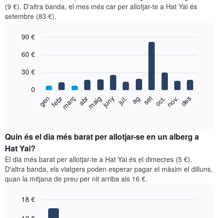
(9 €). D'altra banda, el mes més car per allotjar-te a Hat Yai és
setembre (83 €).
90 €
Bar
Chart
60 €
graphic.
chart
with
30 €
12
bars.
0
El
febr
maig
ag
nov.
gen
abr
jul.
oct.
març
juny
set
des
següent
End
of
gràfic
interactive
mostra
chart
el
Quin és el dia més barat per allotjar-se en un alberg a
preu
Hat Yai?
mitjà
El dia més barat per allotjar-te a Hat Yai és el dimecres (5 €).
d'una
D'altra banda, els viatgers poden esperar pagar el màxim el dilluns,
habitació
quan la mitjana de preu per nit arriba als 16 €.
per
mesos
18 €
El
gràfic
Bar
Chart
graphic.
chart