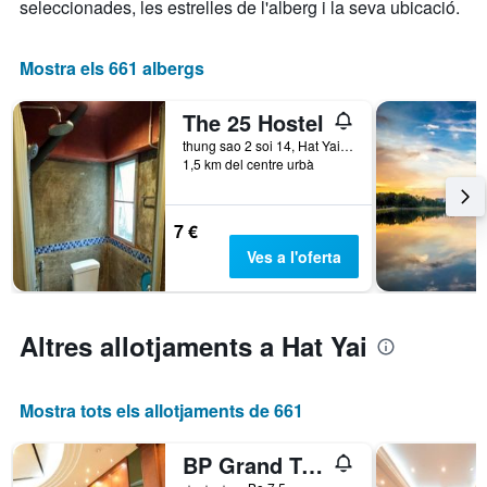
X
seleccionades, les estrelles de l'alberg i la seva ubicació.
que
mostra
els
Mostra els 661 albergs
dies
de
The 25 Hostel
la
setmana.
thung sao 2 soi 14, Hat Yai, Tailàndia
1,5 km del centre urbà
El
gràfic
té
1
7 €
eix
Ves a l'oferta
Y
que
mostra
el
Altres allotjaments a Hat Yai
preu
mitjà
d'una
Mostra tots els allotjaments de 661
habitació
BP Grand Tower Hotel