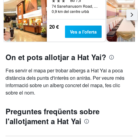
3 estrelles
Bo 7,5
74 Sanehanusorn Road, Hat Yai, Tailàndia
0,9 km del centre urbà
20 €
Ves a l'oferta
On et pots allotjar a Hat Yai?
Fes servir el mapa per trobar albergs a Hat Yai a poca
distància dels punts d'interès on aniràs. Per veure més
informació sobre un alberg concret del mapa, fes clic
sobre el nom.
Preguntes freqüents sobre
l'allotjament a Hat Yai