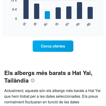
12 €
té
with
1
7
eix
6 €
bars.
X
que
0
El
mostra
dg.
dj.
dl.
dv.
dt.
ds.
dc.
següent
End
els
of
quadre
mesos.
interactive
mostra
chart
El
el
gràfic
preu
té
Cerca ofertes
mitjà
1
d'una
eix
habitació
Y
cada
que
dia
mostra
de
Els albergs més barats a Hat Yai,
el
la
preu
Tailàndia
setmana
mitjà
El
d'una
gràfic
habitació
Actualment, aquests són els albergs més barats a Hat Yai
té
que hem trobat per a les dates seleccionades. Els preus
1
normalment fluctuaran en funció de les dates
eix