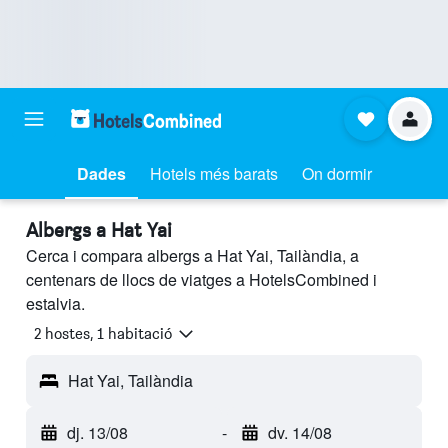
Dades
Hotels més barats
On dormir
Albergs a Hat Yai
Cerca i compara albergs a Hat Yai, Tailàndia, a
centenars de llocs de viatges a HotelsCombined i
estalvia.
2 hostes, 1 habitació
Hat Yai, Tailàndia
dj. 13/08
-
dv. 14/08