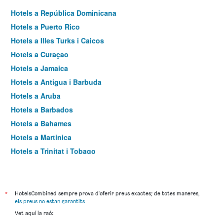
Hotels a República Dominicana
Hotels a Puerto Rico
Hotels a Illes Turks i Caicos
Hotels a Curaçao
Hotels a Jamaica
Hotels a Antigua i Barbuda
Hotels a Aruba
Hotels a Barbados
Hotels a Bahames
Hotels a Martinica
Hotels a Trinitat i Tobago
Hotels a Saint Barthélemy
Hotels a Illes Caiman
Hotels a Saint Lucia
*
HotelsCombined sempre prova d'oferir preus exactes; de totes maneres,
els preus no estan garantits
.
Hotels a Sint Maarten
Vet aquí la raó:
Hotels a Grenada