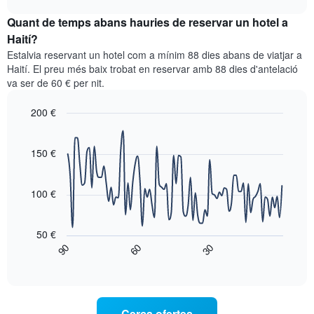
mostra
chart
El
el
Quant de temps abans hauries de reservar un hotel a
gràfic
preu
Haití?
té
mitjà
1
Estalvia reservant un hotel com a mínim 88 dies abans de viatjar a
d'una
eix
Haití. El preu més baix trobat en reservar amb 88 dies d'antelació
habitació
Y
va ser de 60 € per nit.
cada
que
dia
mostra
200 €
de
el
la
Line
Chart
preu
graphic.
setmana
chart
mitjà
with
150 €
El
d'una
90
gràfic
habitació
data
té
points.
1
100 €
eix
El
X
següent
que
50 €
gràfic
mostra
90
60
30
mostra
End
els
of
com
interactive
dies
varia
chart
de
el
la
preu
Cerca ofertes
setmana.