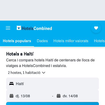
Hotels populars
Dades
Hotels millor valorats
Hotels
Hotels a Haití
Cerca i compara hotels Haití de centenars de llocs de
viatges a HotelsCombined i estalvia.
2 hostes, 1 habitació
Haití
dj. 13/08
-
dv. 14/08