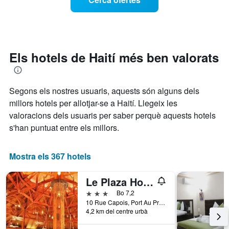
d'una
El
habitació
gràfic
a
té
mesura
1
que
eix
s'acosta
Els hotels de Haití més ben valorats
Y
la
que
data
mostra
de
el
Segons els nostres usuaris, aquests són alguns dels
l'estada
preu
El
millors hotels per allotjar-se a Haití. Llegeix les
mitjà
gràfic
valoracions dels usuaris per saber perquè aquests hotels
d'una
té
habitació
s'han puntuat entre els millors.
1
eix
X
Mostra els 367 hotels
que
mostra
el
Le Plaza Hotel
nombre
3 estrelles
Bo 7,2
de
10 Rue Capois, Port Au Prince, Haití
dies
4,2 km del centre urbà
abans
de