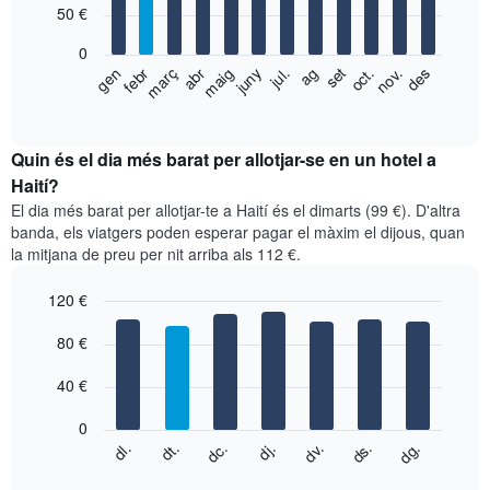
50 €
12
bars.
0
El
gen
febr
març
abr
maig
juny
jul.
ag
set
oct.
nov.
des
següent
End
of
gràfic
interactive
mostra
chart
el
Quin és el dia més barat per allotjar-se en un hotel a
preu
Haití?
mitjà
El dia més barat per allotjar-te a Haití és el dimarts (99 €). D'altra
d'una
banda, els viatgers poden esperar pagar el màxim el dijous, quan
habitació
la mitjana de preu per nit arriba als 112 €.
per
mesos
120 €
El
gràfic
Bar
Chart
graphic.
80 €
té
chart
with
1
7
eix
40 €
bars.
X
que
0
El
mostra
dc.
dj.
dv.
ds.
dg.
dl.
dt.
següent
End
els
of
quadre
mesos.
interactive