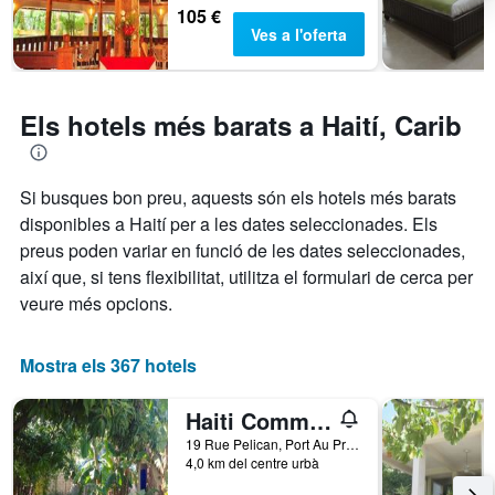
105 €
l'estada
Ves a l'oferta
El
gràfic
té
1
Els hotels més barats a Haití, Carib
eix
Y
que
mostra
Si busques bon preu, aquests són els hotels més barats
el
disponibles a Haití per a les dates seleccionades. Els
preu
mitjà
preus poden variar en funció de les dates seleccionades,
d'una
així que, si tens flexibilitat, utilitza el formulari de cerca per
habitació
veure més opcions.
Mostra els 367 hotels
Haiti Communitere
19 Rue Pelican, Port Au Prince, Haití
4,0 km del centre urbà