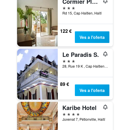
Cormier Plage Resort
3 estrelles
Rd 15, Cap Haitien, Haití
122 €
Ves a l'oferta
Le Paradis S.
3 estrelles
28, Rue 19 K , Cap Haitien, Haití
89 €
Ves a l'oferta
Karibe Hotel
4 estrelles
Juvenat 7, Pétionville, Haití