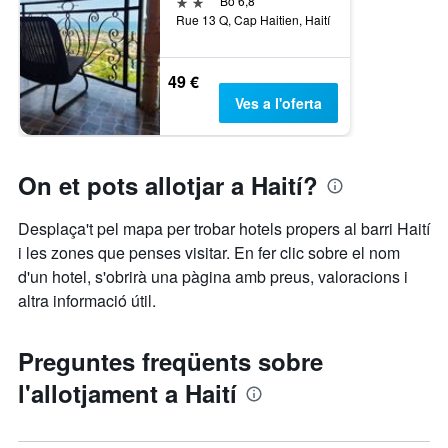
2 estrelles
Bo 6,8
Rue 13 Q, Cap Haitien, Haití
49 €
Ves a l'oferta
On et pots allotjar a Haití?
Desplaça't pel mapa per trobar hotels propers al barri Haití
i les zones que penses visitar. En fer clic sobre el nom
d'un hotel, s'obrirà una pàgina amb preus, valoracions i
altra informació útil.
Preguntes freqüents sobre
l'allotjament a Haití