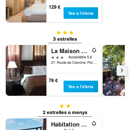
129 €
Ves a l'oferta
3 estrelles
3 estrelles
La Maison Hotel
3 estrelles
Acceptable 5,6
27, Route de Clercine, Port Au Prince, Haití
76 €
Ves a l'oferta
2 estrelles
2 estrelles o menys
Habitation Des Lauriers