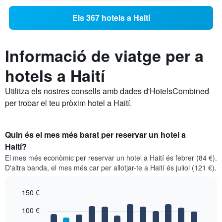
Els 367 hotels a Haití
Informació de viatge per a
hotels a Haití
Utilitza els nostres consells amb dades d'HotelsCombined
per trobar el teu pròxim hotel a Haití.
Quin és el mes més barat per reservar un hotel a
Haití?
El mes més econòmic per reservar un hotel a Haití és febrer (84 €).
D'altra banda, el mes més car per allotjar-te a Haití és juliol (121 €).
150 €
Bar
Chart
100 €
graphic.
chart
with