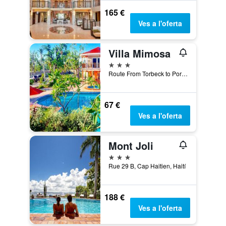
165 €
Ves a l'oferta
Villa Mimosa
3 estrelles
Route From Torbeck to Port Salut, Les Cayes, Haití
67 €
Ves a l'oferta
Mont Joli
3 estrelles
Rue 29 B, Cap Haitien, Haití
188 €
Ves a l'oferta