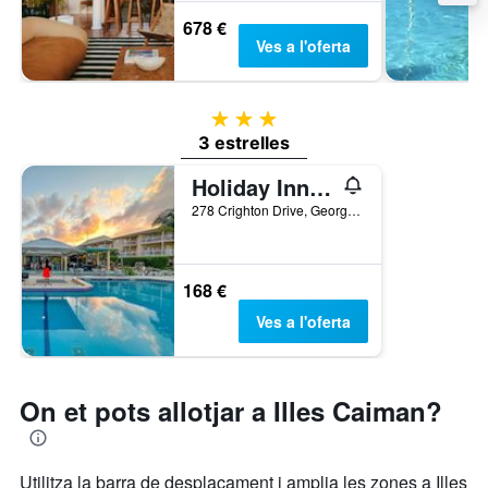
678 €
Ves a l'oferta
3 estrelles
3 estrelles
Holiday Inn Resort Grand Cayman by IHG
278 Crighton Drive, George Town, Illes Caiman
168 €
Ves a l'oferta
On et pots allotjar a Illes Caiman?
Utilitza la barra de desplaçament i amplia les zones a Illes