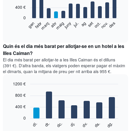
with
400 €
12
bars.
0
El
febr
maig
ag
nov.
març
juny
set
des
abr
jul.
oct.
gen
següent
End
of
gràfic
interactive
mostra
chart
el
Quin és el dia més barat per allotjar-se en un hotel a les
preu
Illes Caiman?
mitjà
El dia més barat per allotjar-te a les Illes Caiman és el dilluns
d'una
(391 €). D'altra banda, els viatgers poden esperar pagar el màxim
habitació
el dimarts, quan la mitjana de preu per nit arriba als 955 €.
per
mesos
1200 €
El
gràfic
Bar
Chart
graphic.
800 €
té
chart
with
1
7
eix
400 €
bars.
X
que
0
El
mostra
dl.
dt.
dc.
dj.
dv.
ds.
dg.
següent
End
els
of