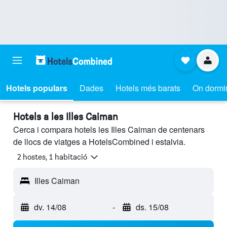
Hotels populars
Dades
Hotels més barats
On dormi
Hotels a les Illes Caiman
Cerca i compara hotels les Illes Caiman de centenars
de llocs de viatges a HotelsCombined i estalvia.
2 hostes, 1 habitació
Illes Caiman
dv. 14/08
-
ds. 15/08