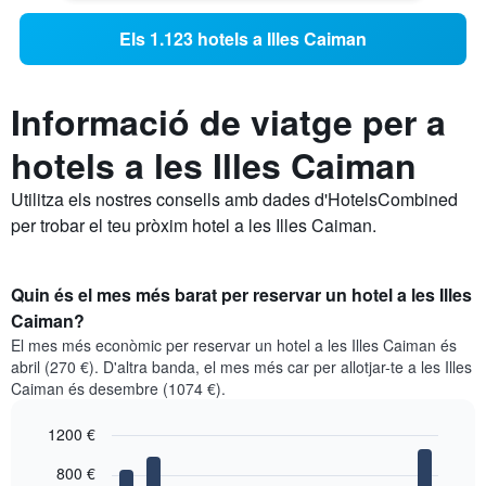
Els 1.123 hotels a Illes Caiman
Informació de viatge per a
hotels a les Illes Caiman
Utilitza els nostres consells amb dades d'HotelsCombined
per trobar el teu pròxim hotel a les Illes Caiman.
Quin és el mes més barat per reservar un hotel a les Illes
Caiman?
El mes més econòmic per reservar un hotel a les Illes Caiman és
abril (270 €). D'altra banda, el mes més car per allotjar-te a les Illes
Caiman és desembre (1074 €).
1200 €
Bar
Chart
800 €
graphic.
chart