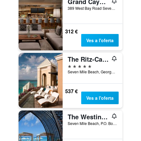
Grand Cayman Marriott Resort
389 West Bay Road Seven Mile Beach, P.O. Box 30371, George Town, Illes Caiman
312 €
Ves a l'oferta
The Ritz-Carlton Grand Cayman
5 estrelles
Seven Mile Beach, George Town, Illes Caiman
537 €
Ves a l'oferta
The Westin Grand Cayman Seven Mile Beach Resort & Spa
Seven Mile Beach, P.O. Box 30620, George Town, Illes Caiman