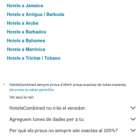
Hotels a Jamaica
Hotels a Antigua i Barbuda
Hotels a Aruba
Hotels a Barbados
Hotels a Bahames
Hotels a Martinica
Hotels a Trinitat i Tobago
Hotels a Saint Barthélemy
Hotels a Saint Lucia
Hotels a Sint Maarten
*
HotelsCombined sempre prova d'oferir preus exactes; de totes maneres,
els preus no estan garantits
.
Hotels a Grenada
Vet aquí la raó:
Hotels a Carib Neerlandès
HotelsCombined no n'és el venedor.
Hotels a Illes Verges Nord-americanes
Hotels a Espanya
Agreguem tones de dades per a tu
Hotels a França
Per què els preus no sempre són exactes al 100%?
Hotels a Portugal