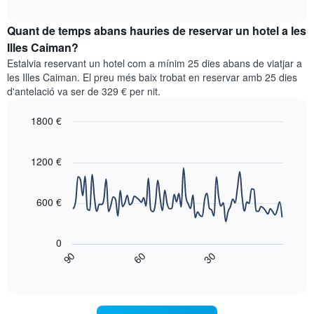
quadre
mesos.
interactive
mostra
chart
El
el
Quant de temps abans hauries de reservar un hotel a les
gràfic
preu
Illes Caiman?
té
mitjà
1
Estalvia reservant un hotel com a mínim 25 dies abans de viatjar a
d'una
eix
les Illes Caiman. El preu més baix trobat en reservar amb 25 dies
habitació
Y
d'antelació va ser de 329 € per nit.
cada
que
dia
mostra
1800 €
de
el
la
Line
Chart
preu
graphic.
setmana
chart
mitjà
with
1200 €
El
d'una
90
gràfic
habitació
data
té
points.
1
600 €
eix
El
X
següent
que
0
gràfic
mostra
90
60
30
mostra
End
els
of
com
interactive
dies
varia
chart
de
el
la
preu