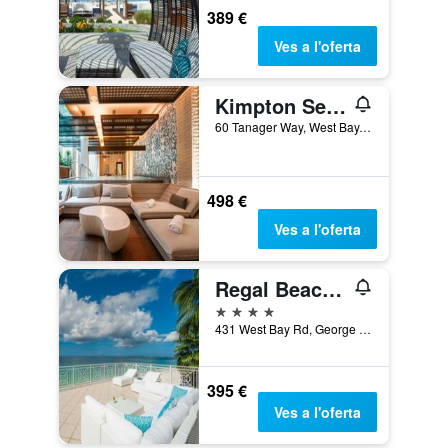
389 €
Ves a l'oferta
Kimpton Seafire Resort + Spa By IHG
60 Tanager Way, West Bay, Illes Caiman
498 €
Ves a l'oferta
Regal Beach Club
4 estrelles
431 West Bay Rd, George Town, Illes Caiman
395 €
Ves a l'oferta