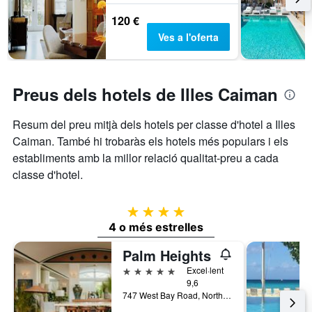
de
l'estada
120 €
El
Ves a l'oferta
gràfic
té
1
eix
Preus dels hotels de Illes Caiman
Y
que
Resum del preu mitjà dels hotels per classe d'hotel a Illes
mostra
el
Caiman. També hi trobaràs els hotels més populars i els
preu
establiments amb la millor relació qualitat-preu a cada
mitjà
classe d'hotel.
d'una
habitació
4 estrelles
4 o més estrelles
Palm Heights
5 estrelles
Excel·lent
9,6
747 West Bay Road, North Side, Illes Caiman