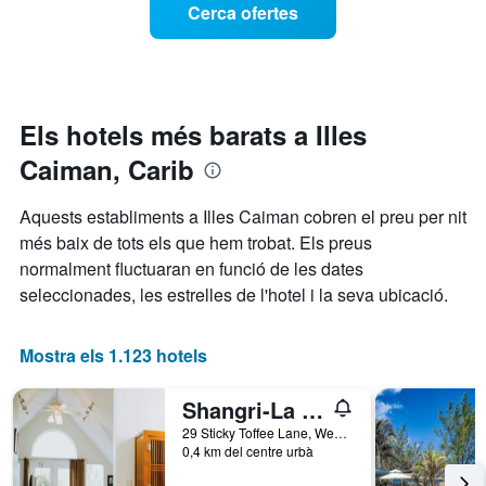
Cerca ofertes
setmana.
d'una
El
habitació
gràfic
a
té
mesura
1
que
eix
s'acosta
Els hotels més barats a Illes
Y
la
que
Caiman, Carib
data
mostra
de
el
l'estada
Aquests establiments a Illes Caiman cobren el preu per nit
preu
El
mitjà
més baix de tots els que hem trobat. Els preus
gràfic
d'una
normalment fluctuaran en funció de les dates
té
habitació
1
seleccionades, les estrelles de l'hotel i la seva ubicació.
eix
X
que
Mostra els 1.123 hotels
mostra
el
Shangri-La Boutique Bed & Breakfast
nombre
de
29 Sticky Toffee Lane, West Bay, Illes Caiman
0,4 km del centre urbà
dies
abans