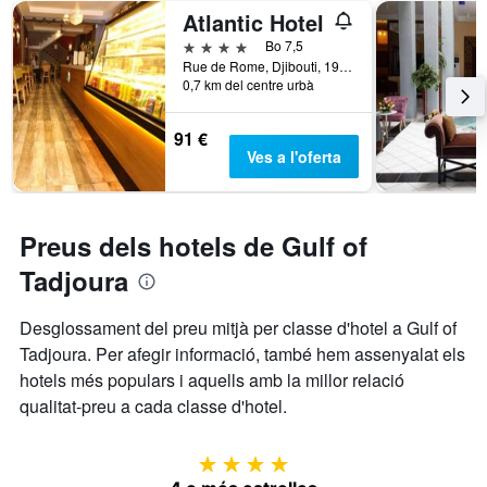
Atlantic Hotel
4 estrelles
Bo 7,5
Rue de Rome, Djibouti, 1912, DJ, Djibouti, Djibouti
0,7 km del centre urbà
91 €
Ves a l'oferta
Preus dels hotels de Gulf of
Tadjoura
Desglossament del preu mitjà per classe d'hotel a Gulf of
Tadjoura. Per afegir informació, també hem assenyalat els
hotels més populars i aquells amb la millor relació
qualitat-preu a cada classe d'hotel.
4 estrelles