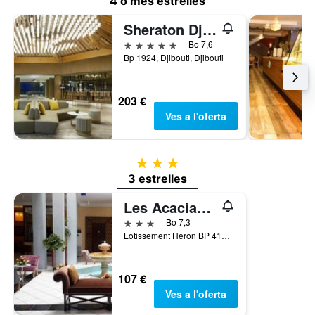
4 o més estrelles
Sheraton Djibouti
5 estrelles
Bo 7,6
Bp 1924, Djibouti, Djibouti
203 €
Ves a l'oferta
3 estrelles
3 estrelles
Les Acacias Hotel Djibouti
3 estrelles
Bo 7,3
Lotissement Heron BP 4111, Djibouti, Djibouti
107 €
Ves a l'oferta