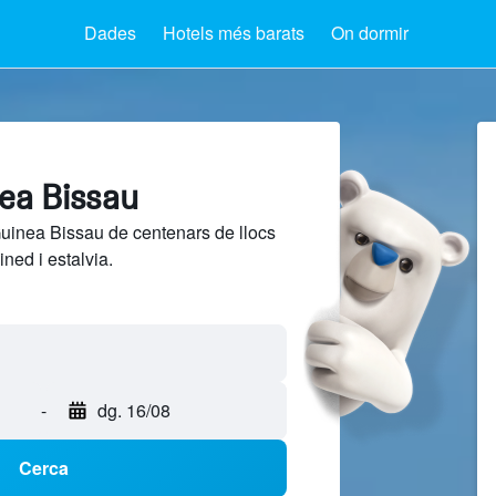
Dades
Hotels més barats
On dormir
nea Bissau
uinea Bissau de centenars de llocs
ned i estalvia.
-
dg. 16/08
Cerca