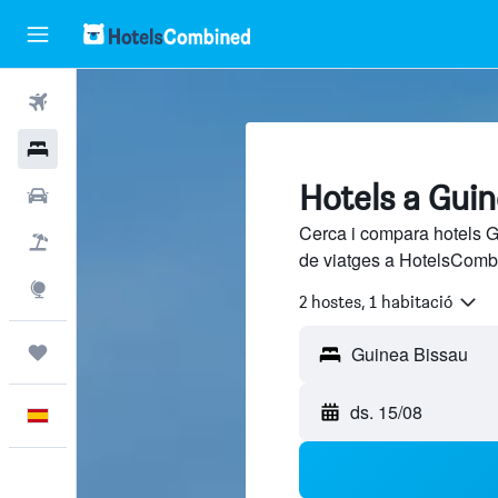
Vols
Hotels
Hotels a Gui
Cotxes
Cerca i compara hotels G
Vol+hotel
de viatges a HotelsCombi
Explore
2 hostes, 1 habitació
Viatges
ds. 15/08
Català