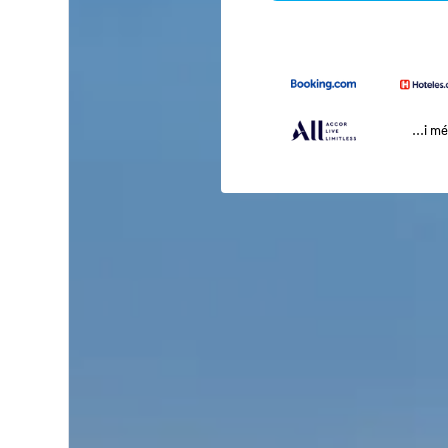
...i m