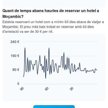
quadre
mesos.
interactive
mostra
chart
El
el
Quant de temps abans hauries de reservar un hotel a
gràfic
preu
Moçambic?
té
mitjà
1
Estalvia reservant un hotel com a mínim 63 dies abans de viatjar a
d'una
eix
Moçambic. El preu més baix trobat en reservar amb 63 dies
habitació
Y
d'antelació va ser de 30 € per nit.
cada
que
dia
mostra
240 €
de
el
la
Line
Chart
preu
graphic.
setmana
chart
mitjà
with
160 €
El
d'una
90
gràfic
habitació
data
té
points.
1
80 €
eix
El
X
següent
que
0
gràfic
mostra
90
60
30
mostra
End
els
of
com
interactive
dies
varia
chart
de
el
la
preu