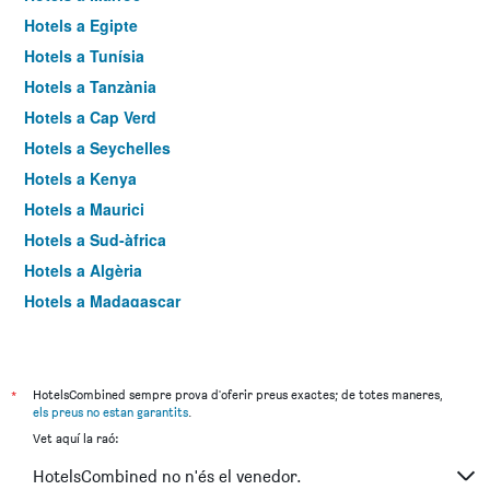
Hotels a Egipte
Hotels a Tunísia
Hotels a Tanzània
Hotels a Cap Verd
Hotels a Seychelles
Hotels a Kenya
Hotels a Maurici
Hotels a Sud-àfrica
Hotels a Algèria
Hotels a Madagascar
Hotels a Mali
Hotels a Senegal
Hotels a Zimbàbue
*
HotelsCombined sempre prova d'oferir preus exactes; de totes maneres,
els preus no estan garantits
.
Hotels a Gàmbia
Vet aquí la raó:
Hotels a Nigèria
HotelsCombined no n'és el venedor.
Hotels a Angola