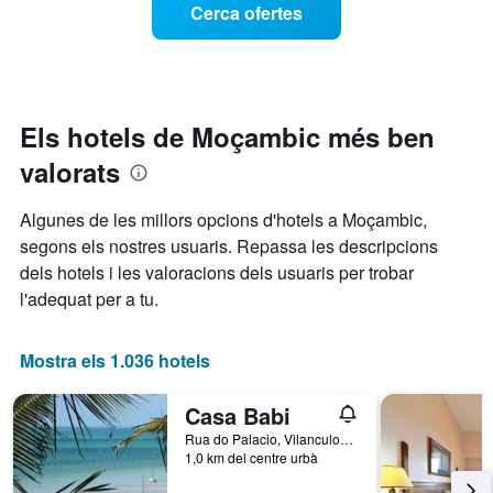
Cerca ofertes
setmana.
d'una
El
habitació
gràfic
a
té
mesura
1
que
eix
s'acosta
Els hotels de Moçambic més ben
Y
la
que
valorats
data
mostra
de
el
l'estada
Algunes de les millors opcions d'hotels a Moçambic,
preu
El
mitjà
segons els nostres usuaris. Repassa les descripcions
gràfic
d'una
dels hotels i les valoracions dels usuaris per trobar
té
habitació
1
l'adequat per a tu.
eix
X
que
Mostra els 1.036 hotels
mostra
el
Casa Babi
nombre
de
Rua do Palacio, Vilanculos, Moçambic
1,0 km del centre urbà
dies
abans