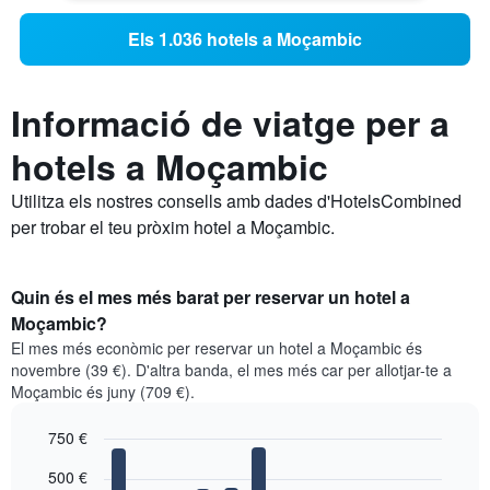
Els 1.036 hotels a Moçambic
Informació de viatge per a
hotels a Moçambic
Utilitza els nostres consells amb dades d'HotelsCombined
per trobar el teu pròxim hotel a Moçambic.
Quin és el mes més barat per reservar un hotel a
Moçambic?
El mes més econòmic per reservar un hotel a Moçambic és
novembre (39 €). D'altra banda, el mes més car per allotjar-te a
Moçambic és juny (709 €).
750 €
Bar
Chart
500 €
graphic.
chart