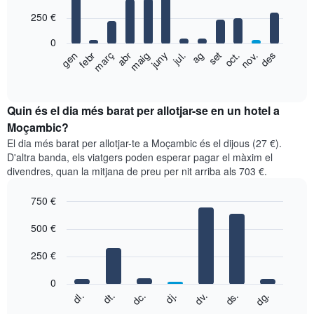
with
250 €
12
bars.
0
El
gen
febr
març
abr
maig
juny
jul.
ag
set
oct.
nov.
des
següent
End
of
gràfic
interactive
mostra
chart
el
Quin és el dia més barat per allotjar-se en un hotel a
preu
Moçambic?
mitjà
El dia més barat per allotjar-te a Moçambic és el dijous (27 €).
d'una
D'altra banda, els viatgers poden esperar pagar el màxim el
habitació
divendres, quan la mitjana de preu per nit arriba als 703 €.
per
mesos
750 €
El
gràfic
Bar
Chart
graphic.
500 €
té
chart
with
1
7
eix
250 €
bars.
X
que
0
El
mostra
dc.
dj.
dv.
ds.
dg.
dl.
dt.
següent
End
els
of