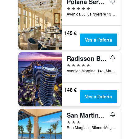
Polana Serena Hotel
5 estrelles
Avenida Julius Nyerere 1380 Po Box 1151, Maputo, Moçambic
145 €
Ves a l'oferta
Radisson Blu Hotel & Residence Maputo
5 estrelles
Avenida Marginal 141, Maputo, Moçambic
146 €
Ves a l'oferta
San Martinho Beach Club
3 estrelles
Rua Marginal, Bilene, Moçambic