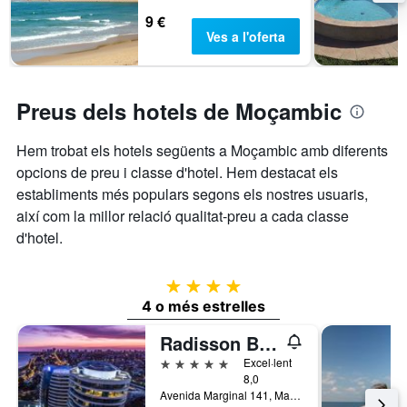
9 €
Ves a l'oferta
Preus dels hotels de Moçambic
Hem trobat els hotels següents a Moçambic amb diferents
opcions de preu i classe d'hotel. Hem destacat els
establiments més populars segons els nostres usuaris,
així com la millor relació qualitat-preu a cada classe
d'hotel.
4 estrelles
4 o més estrelles
Radisson Blu Hotel & Residence Maputo
5 estrelles
Excel·lent
8,0
Avenida Marginal 141, Maputo, Moçambic