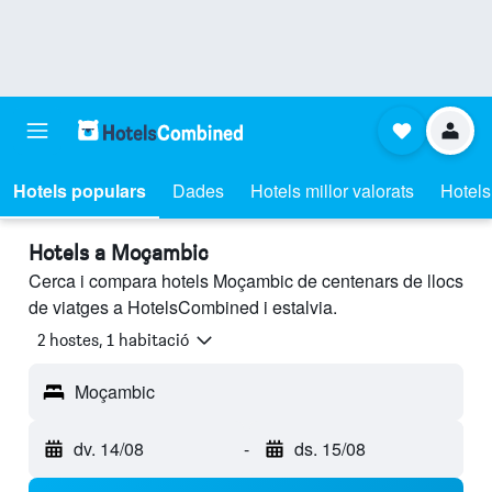
Hotels populars
Dades
Hotels millor valorats
Hotels
Hotels a Moçambic
Cerca i compara hotels Moçambic de centenars de llocs
de viatges a HotelsCombined i estalvia.
2 hostes, 1 habitació
Moçambic
dv. 14/08
-
ds. 15/08