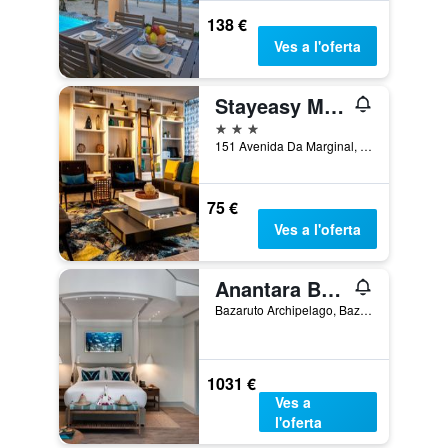
138 €
Ves a l'oferta
Stayeasy Maputo
3 estrelles
151 Avenida Da Marginal, Maputo, Moçambic
75 €
Ves a l'oferta
Anantara Bazaruto Island Resort & Spa
Bazaruto Archipelago, Bazaruto Island, Moçambic
1031 €
Ves a
l'oferta