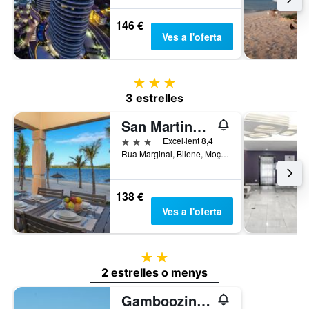
146 €
Ves a l'oferta
3 estrelles
3 estrelles
San Martinho Beach Club
3 estrelles
Excel·lent 8,4
Rua Marginal, Bilene, Moçambic
138 €
Ves a l'oferta
2 estrelles
2 estrelles o menys
Gamboozini Lodge