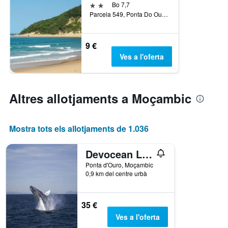
2 estrelles
Bo 7,7
Parcela 549, Ponta Do Ouro, Ponta d'Ouro, Moçambic
9 €
Ves a l'oferta
Altres allotjaments a Moçambic
Mostra tots els allotjaments de 1.036
Devocean Lodge
Ponta d'Ouro, Moçambic
0,9 km del centre urbà
35 €
Ves a l'oferta