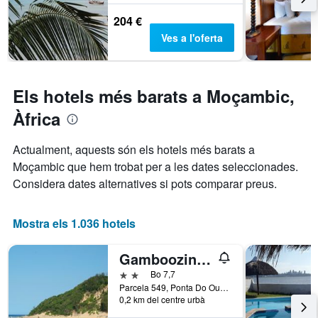
de
l'estada
204 €
El
Ves a l'oferta
gràfic
té
1
eix
Els hotels més barats a Moçambic,
Y
que
Àfrica
mostra
el
Actualment, aquests són els hotels més barats a
preu
Moçambic que hem trobat per a les dates seleccionades.
mitjà
d'una
Considera dates alternatives si pots comparar preus.
habitació
Mostra els 1.036 hotels
Gamboozini Lodge
2 estrelles
Bo 7,7
Parcela 549, Ponta Do Ouro, Ponta d'Ouro, Moçambic
0,2 km del centre urbà