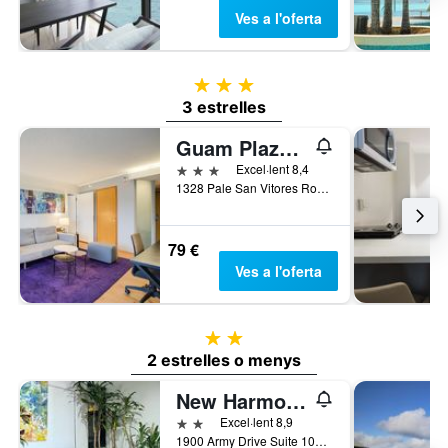
Ves a l'oferta
3 estrelles
3 estrelles
Guam Plaza Resort
3 estrelles
Excel·lent 8,4
1328 Pale San Vitores Road, Tamuning, Illa de Guam
79 €
Ves a l'oferta
2 estrelles
2 estrelles o menys
New Harmon Loop Hotel
2 estrelles
Excel·lent 8,9
1900 Army Drive Suite 107, Dededo, Illa de Guam