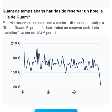
quadre
mesos.
interactive
mostra
chart
El
el
Quant de temps abans hauries de reservar un hotel a
gràfic
preu
l'Illa de Guam?
té
mitjà
1
Estalvia reservant un hotel com a mínim 1 dia abans de viatjar a
d'una
eix
l'Illa de Guam. El preu més baix trobat en reservar amb 1 dia
habitació
Y
d'antelació va ser de 124 € per nit.
cada
que
dia
mostra
210 €
de
el
la
Line
Chart
preu
graphic.
setmana
chart
mitjà
with
180 €
El
d'una
90
gràfic
habitació
data
té
points.
1
150 €
eix
El
X
següent
que
120 €
gràfic
mostra
90
60
30
mostra
End
els
of
com
interactive
dies
varia
chart
de
el
la
preu