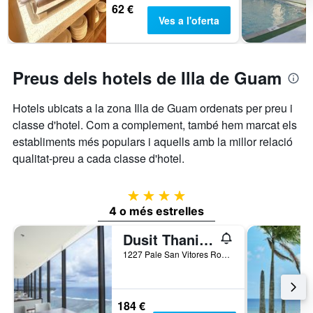
de
62 €
l'estada
Ves a l'oferta
El
gràfic
té
1
Preus dels hotels de Illa de Guam
eix
Y
Hotels ubicats a la zona Illa de Guam ordenats per preu i
que
classe d'hotel. Com a complement, també hem marcat els
mostra
el
establiments més populars i aquells amb la millor relació
preu
qualitat-preu a cada classe d'hotel.
mitjà
d'una
habitació
4 estrelles
4 o més estrelles
Dusit Thani Guam Resort
1227 Pale San Vitores Road, Tamuning, Illa de Guam
184 €