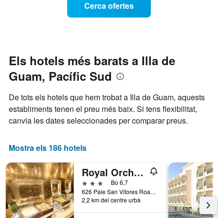
Cerca ofertes
setmana.
d'una
El
habitació
gràfic
a
té
mesura
1
que
eix
s'acosta
Els hotels més barats a Illa de
Y
la
que
Guam, Pacífic Sud
data
mostra
de
el
l'estada
De tots els hotels que hem trobat a Illa de Guam, aquests
preu
El
mitjà
establiments tenen el preu més baix. Si tens flexibilitat,
gràfic
d'una
canvia les dates seleccionades per comparar preus.
té
habitació
1
eix
Mostra els 186 hotels
X
que
mostra
Royal Orchid Guam Hotel
el
3 estrelles
Bo 6,7
nombre
626 Pale San Vitores Road, Tamuning, Illa de Guam
de
2,2 km del centre urbà
dies
abans