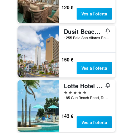
120 €
Ves a l'oferta
Dusit Beach Resort Guam
1255 Pale San Vitores Road, Tamuning, Illa de Guam
150 €
Ves a l'oferta
Lotte Hotel Guam
5 estrelles
185 Gun Beach Road, Tamuning, Illa de Guam
143 €
Ves a l'oferta