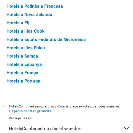
Hotels a Polinèsia Francesa
Hotels a Nova Zelanda
Hotels a Fiji
Hotels a Illes Cook
Hotels a Estats Federats de Micronèsia
Hotels a Illes Palau
Hotels a Samoa
Hotels a Espanya
Hotels a França
Hotels a Portugal
Hotels a Estats Units
Hotels a Regne Unit
Hotels a Itàlia
*
HotelsCombined sempre prova d'oferir preus exactes; de totes maneres,
els preus no estan garantits
.
Hotels a Japó
Vet aquí la raó:
Hotels a Andorra
HotelsCombined no n'és el venedor.
Hotels a Tailàndia