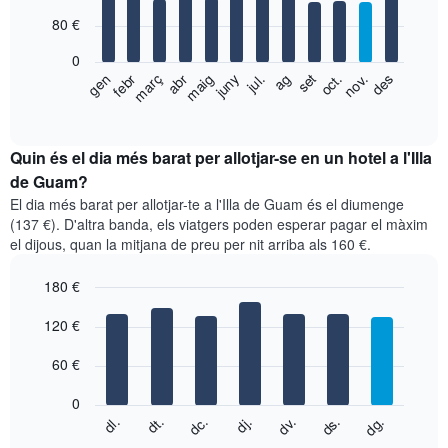
with
80 €
12
bars.
0
El
gen
febr
març
abr
maig
juny
jul.
ag
set
oct.
nov.
des
següent
End
of
gràfic
interactive
mostra
chart
el
Quin és el dia més barat per allotjar-se en un hotel a l'Illa
preu
de Guam?
mitjà
El dia més barat per allotjar-te a l'Illa de Guam és el diumenge
d'una
(137 €). D'altra banda, els viatgers poden esperar pagar el màxim
habitació
el dijous, quan la mitjana de preu per nit arriba als 160 €.
per
mesos
180 €
El
gràfic
Bar
Chart
graphic.
120 €
té
chart
with
1
7
eix
60 €
bars.
X
que
0
El
mostra
dc.
dj.
dv.
ds.
dg.
dl.
dt.
següent
End
els
of