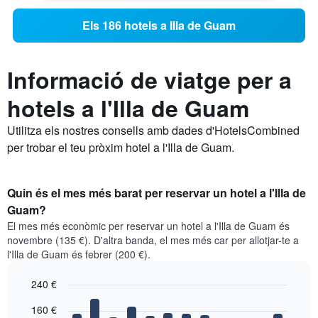
Els 186 hotels a Illa de Guam
Informació de viatge per a
hotels a l'Illa de Guam
Utilitza els nostres consells amb dades d'HotelsCombined
per trobar el teu pròxim hotel a l'Illa de Guam.
Quin és el mes més barat per reservar un hotel a l'Illa de
Guam?
El mes més econòmic per reservar un hotel a l'Illa de Guam és
novembre (135 €). D'altra banda, el mes més car per allotjar-te a
l'Illa de Guam és febrer (200 €).
240 €
Bar
Chart
160 €
graphic.
chart