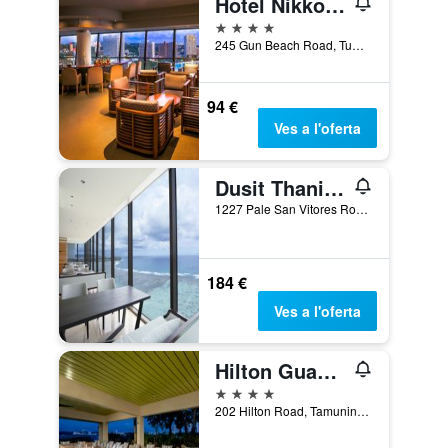
Hotel Nikko Guam
4 estrelles
245 Gun Beach Road, Tumon, Tamuning, Illa de Guam
94 €
Ves a l'oferta
Dusit Thani Guam Resort
1227 Pale San Vitores Road, Tamuning, Illa de Guam
184 €
Ves a l'oferta
Hilton Guam Resort & Spa
4 estrelles
202 Hilton Road, Tamuning, Illa de Guam