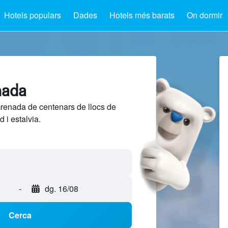
Hotels populars
Dades
Hotels més barats
On dormir
nada
renada de centenars de llocs de
 i estalvia.
-
dg. 16/08
Cerca