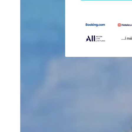
...i m