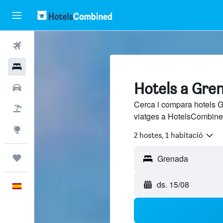
Vols
Hotels
Hotels a Gre
Cotxes
Cerca i compara hotels G
Vol+hotel
viatges a HotelsCombined
Explore
2 hostes, 1 habitació
Viatges
ds. 15/08
Català