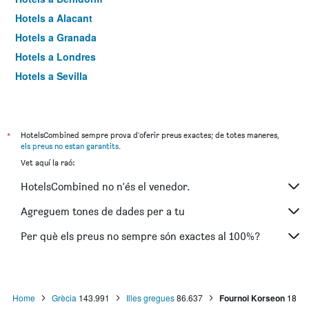
Hotels a Alacant
Hotels a Granada
Hotels a Londres
Hotels a Sevilla
Hotels a Torremolinos
*
HotelsCombined sempre prova d'oferir preus exactes; de totes maneres,
els preus no estan garantits
.
Vet aquí la raó:
HotelsCombined no n'és el venedor.
Agreguem tones de dades per a tu
Per què els preus no sempre són exactes al 100%?
Home
Grècia
143.991
Illes gregues
86.637
Fournoi Korseon
18