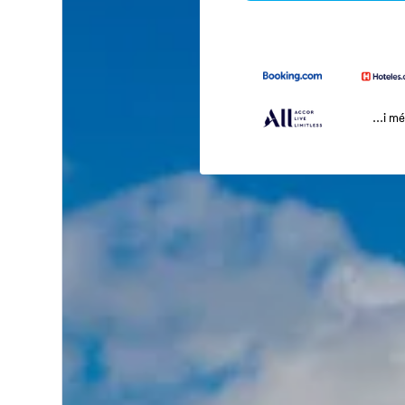
...i m