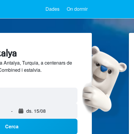
Dades
On dormir
talya
a Antalya, Turquia, a centenars de
Combined i estalvia.
-
ds. 15/08
Cerca