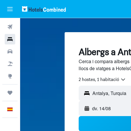
Vols
Hotels
Albergs a An
Cotxes
Cerca i compara albergs 
Vol+hotel
llocs de viatges a Hotels
Explore
2 hostes, 1 habitació
Viatges
dv. 14/08
Català