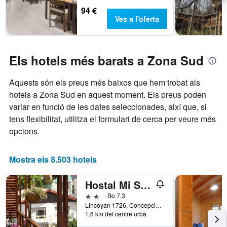
94 €
Ves a l'oferta
Els hotels més barats a Zona Sud
Aquests són els preus més baixos que hem trobat als
hotels a Zona Sud en aquest moment. Els preus poden
variar en funció de les dates seleccionades, així que, si
tens flexibilitat, utilitza el formulari de cerca per veure més
opcions.
Mostra els 8.503 hotels
Hostal Mi Segundo Hogar
2 estrelles
Bo 7,3
Lincoyan 1726, Concepción, Xile
1,6 km del centre urbà