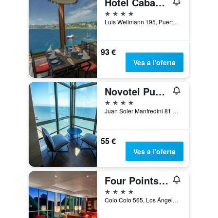
Hotel Cabaña del Lago
4 estrelles
Luis Wellmann 195, Puerto Varas, Xile
93 €
Ves a l'oferta
Novotel Puerto Montt
4 estrelles
Juan Soler Manfredini 81 Los Lagos, Puerto Montt, Xile
55 €
Ves a l'oferta
Four Points by Sheraton Los Angeles
4 estrelles
Colo Colo 565, Los Ángeles, Xile