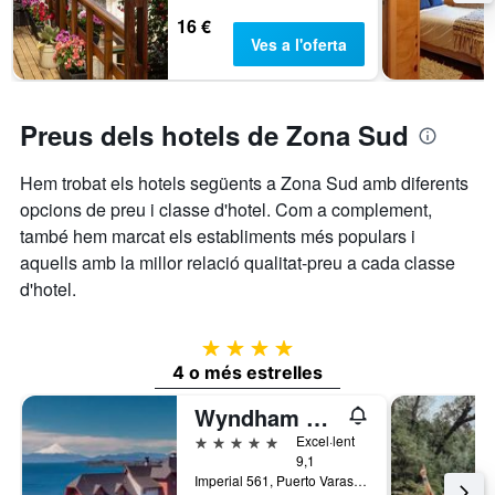
16 €
Ves a l'oferta
Preus dels hotels de Zona Sud
Hem trobat els hotels següents a Zona Sud amb diferents
opcions de preu i classe d'hotel. Com a complement,
també hem marcat els establiments més populars i
aquells amb la millor relació qualitat-preu a cada classe
d'hotel.
4 estrelles
4 o més estrelles
Wyndham Puerto Varas Pettra
5 estrelles
Excel·lent
9,1
Imperial 561, Puerto Varas, Xile