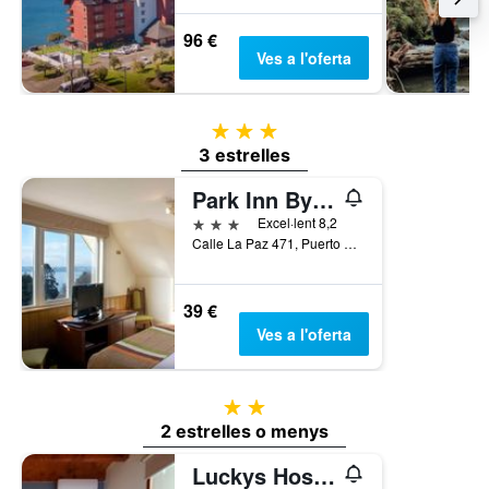
96 €
Ves a l'oferta
3 estrelles
3 estrelles
Park Inn By Radisson, Puerto Varas
3 estrelles
Excel·lent 8,2
Calle La Paz 471, Puerto Varas, Xile
39 €
Ves a l'oferta
2 estrelles
2 estrelles o menys
Luckys Hostel