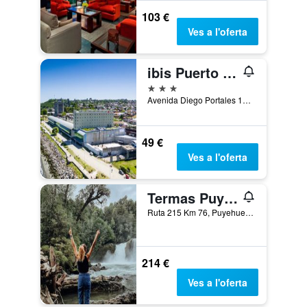
103 €
Ves a l'oferta
ibis Puerto Montt
3 estrelles
Avenida Diego Portales 1001, Puerto Montt, Xile
49 €
Ves a l'oferta
Termas Puyehue Wellness & Spa Resort
Ruta 215 Km 76, Puyehue, Xile
214 €
Ves a l'oferta