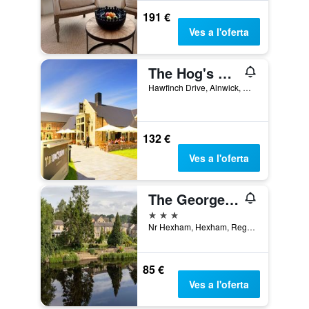
191 €
Ves a l'oferta
The Hog's Head Inn - The Inn Collection Group
Hawfinch Drive, Alnwick, Regne Unit
132 €
Ves a l'oferta
The George Hotel
3 estrelles
Nr Hexham, Hexham, Regne Unit
85 €
Ves a l'oferta