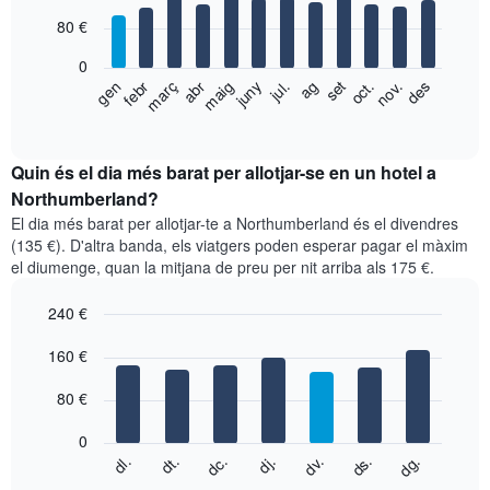
with
80 €
12
bars.
0
El
gen
febr
març
abr
maig
juny
jul.
ag
set
oct.
nov.
des
següent
End
of
gràfic
interactive
mostra
chart
el
Quin és el dia més barat per allotjar-se en un hotel a
preu
Northumberland?
mitjà
El dia més barat per allotjar-te a Northumberland és el divendres
d'una
(135 €). D'altra banda, els viatgers poden esperar pagar el màxim
habitació
el diumenge, quan la mitjana de preu per nit arriba als 175 €.
per
mesos
240 €
El
gràfic
Bar
Chart
graphic.
160 €
té
chart
with
1
7
eix
80 €
bars.
X
que
0
El
mostra
dc.
dj.
dv.
ds.
dg.
dl.
dt.
següent
End
els
of