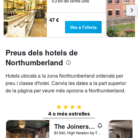
0,3 km del centre urbà
47 €
Ves a l'oferta
Preus dels hotels de
Northumberland
Hotels ubicats a la zona Northumberland ordenats per
preu i classe d'hotel. Canvia les dates a la part superior
de la pàgina per veure més opcions a Northumberland.
4 estrelles
4 o més estrelles
The Joiners Arms
B1340, High Newton-by-The-Sea, Chathill, Regne Unit