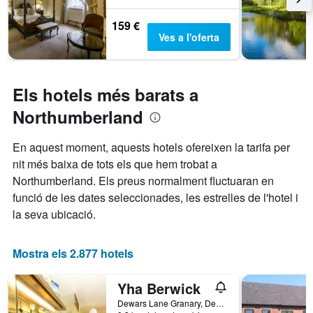
de
l'estada
159 €
El
Ves a l'oferta
gràfic
té
1
eix
Els hotels més barats a
Y
que
Northumberland
mostra
el
En aquest moment, aquests hotels ofereixen la tarifa per
preu
nit més baixa de tots els que hem trobat a
mitjà
d'una
Northumberland. Els preus normalment fluctuaran en
habitació
funció de les dates seleccionades, les estrelles de l'hotel i
la seva ubicació.
Mostra els 2.877 hotels
Yha Berwick
Dewars Lane Granary, Dewars Lane, Berwick-Upon-Tweed, Regne Unit