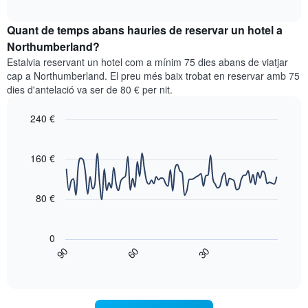
quadre
mesos.
interactive
mostra
chart
El
el
Quant de temps abans hauries de reservar un hotel a
gràfic
preu
Northumberland?
té
mitjà
1
Estalvia reservant un hotel com a mínim 75 dies abans de viatjar
d'una
eix
cap a Northumberland. El preu més baix trobat en reservar amb 75
habitació
Y
dies d'antelació va ser de 80 € per nit.
cada
que
dia
mostra
240 €
de
el
la
Line
Chart
preu
graphic.
setmana
chart
mitjà
with
160 €
El
d'una
90
gràfic
habitació
data
té
points.
1
80 €
eix
El
X
següent
que
0
gràfic
mostra
90
60
30
mostra
End
els
of
com
interactive
dies
varia
chart
de
el
la
preu