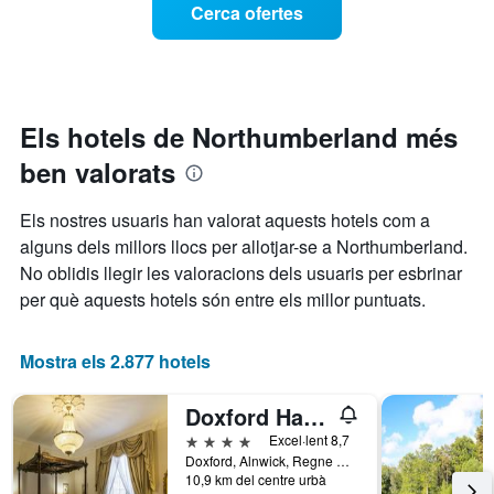
Cerca ofertes
setmana.
d'una
El
habitació
gràfic
a
té
mesura
1
que
eix
s'acosta
Els hotels de Northumberland més
Y
la
que
ben valorats
data
mostra
de
el
l'estada
Els nostres usuaris han valorat aquests hotels com a
preu
El
mitjà
alguns dels millors llocs per allotjar-se a Northumberland.
gràfic
d'una
No oblidis llegir les valoracions dels usuaris per esbrinar
té
habitació
1
per què aquests hotels són entre els millor puntuats.
eix
X
que
Mostra els 2.877 hotels
mostra
el
Doxford Hall Hotel And Spa
nombre
de
4 estrelles
Excel·lent 8,7
dies
Doxford, Alnwick, Regne Unit
10,9 km del centre urbà
abans