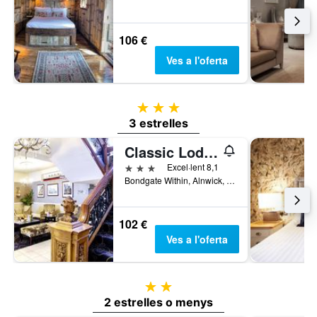
106 €
Ves a l'oferta
3 estrelles
3 estrelles
Classic Lodges - The White Swan
3 estrelles
Excel·lent 8,1
Bondgate Within, Alnwick, Regne Unit
102 €
Ves a l'oferta
2 estrelles
2 estrelles o menys