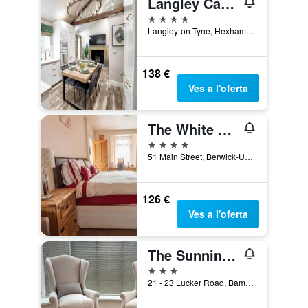
Langley Castle Hotel
4 estrelles
Langley-on-Tyne, Hexham, Regne Unit
138 €
Ves a l'oferta
The White Swan Inn
4 estrelles
51 Main Street, Berwick-Upon-Tweed, Regne Unit
126 €
Ves a l'oferta
The Sunningdale
3 estrelles
21 - 23 Lucker Road, Bamburgh, Regne Unit