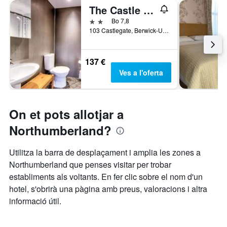
The Castle Hotel
2 estrelles
Bo 7,8
103 Castlegate, Berwick-Upon-Tweed, Regne Unit
137 €
Ves a l'oferta
On et pots allotjar a
Northumberland?
Utilitza la barra de desplaçament i amplia les zones a
Northumberland que penses visitar per trobar
establiments als voltants. En fer clic sobre el nom d'un
hotel, s'obrirà una pàgina amb preus, valoracions i altra
informació útil.