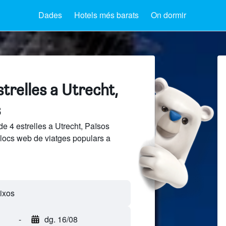
Dades
Hotels més barats
On dormir
strelles a Utrecht,
s
de 4 estrelles a Utrecht, Països
llocs web de viatges populars a
-
dg. 16/08