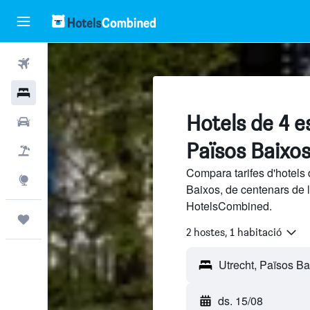
Vols
Hotels
Hotels de 4 e
Cotxes
Països Baixo
Vol+hotel
Compara tarifes d'hotels 
Explore
Baixos, de centenars de 
HotelsCombined.
Viatges
2 hostes, 1 habitació
ds. 15/08