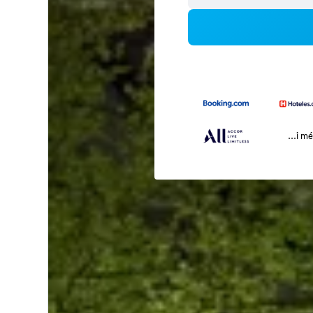
...i m